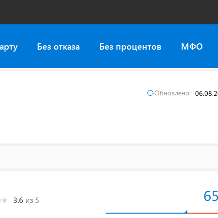
арту
Без отказа
Без процентов
МФО
Обновлено:
06.08.
6
3.6
из 5