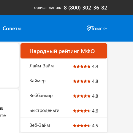
8 (800) 302-36-82
Горячая линия
Советы
Томск
Народный рейтинг МФО
Лайм-Займ
4.9
Займер
4.8
Веббанкир
4.8
из
Быстроденьги
4.6
ите
Веб-Займ
4.5