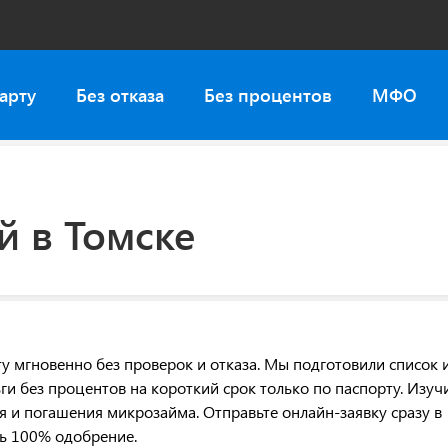
арту
Без отказа
Без процентов
МФО
й в Томске
у мгновенно без проверок и отказа. Мы подготовили список 
и без процентов на короткий срок только по паспорту. Изуч
я и погашения микрозайма. Отправьте онлайн-заявку сразу в
ть 100% одобрение.